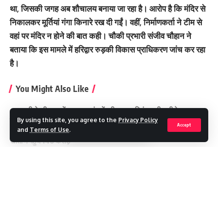
था, जिसकी जगह अब शौचालय बनाया जा रहा है। आरोप है कि मंदिर से
निकालकर मूर्तियां गंगा किनारे रख दी गईं। वहीं, निर्माणकर्ता ने टीम से
वहां पर मंदिर न होने की बात कही। चौकी प्रभारी संजीव चौहान ने
बताया कि इस मामले में हरिद्वार रुड़की विकास प्राधिकरण जांच कर रहा
है।
You Might Also Like
नकली डेयरी उत्पादों पर उत्तराखंड में पूरी तरह प्रतिबंध, पनीर-घी के नाम पर
नहीं चलेगा खेल
By using this site, you agree to the
Privacy Policy
Accept
पेंशन से मजबूत हुआ सामाजिक सुरक्षा का भरोसा, 9.87 लाख लाभार्थियों के
and
Terms of Use
.
खातों में पहुंचे 146 करोड़
उत्तराखंड में होगा 20 नई चोटियों का पर्यावरणीय ऑडिट
उत्तराखंड में जमीन तलाश रहे ऋषभ पंत ने सीएम धामी से मांगी मदद
MDDA : अवैध प्लाटिंग पर बड़ा प्रहार, 15 बीघा तक की कॉलोनी पर चला
Continue Reading
बुलडोजर