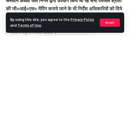
संस्थान अथवा जल निगम द्वारा उपयोग किये जा रहे सभी पेयजल श्रोतों
की जी०आई०एस० मैपिंग कराये जाने के भी निर्देश अधिकारियों को दिये
हैं।
By using this site, you agree to the
Privacy Policy
Accept
and
Terms of Use
.
You Might Also Like
MDDA : अवैध प्लाटिंग पर बड़ा प्रहार, 15 बीघा तक की कॉलोनी पर चला
बुलडोजर
पौड़ी घूमने निकला परिवार हादसे का शिकार, 250 मीटर खाई में गिरी कार; छह
Continue Reading
की मौत
मेरठ से हरिद्वार तक दौड़ेगा गंगा एक्सप्रेस-वे
अल्मोड़ा के रवि की ‘फ्लाइंग कार’ ने भरी पहली उड़ान
मौसम अलर्ट ,गुरुवार को देहरादून में स्कूल बंद
Recent Posts
Report on damaged drinking water schemes should
TAGGED:
MDDA : अवैध प्लाटिंग पर बड़ा प्रहार, 15 बीघा तक की कॉलोनी पर चला बुलडोजर
be prepared on daily basis
पौड़ी घूमने निकला परिवार हादसे का शिकार, 250 मीटर खाई में गिरी कार; छह की
मौत