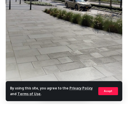
By using this site, you agree to the
Privacy Policy
Accept
and
Terms of Use
.
Continue Reading
Dubai Airport Partially Reopens; Tourists and
Workers Leaving via Oman Border Amid Iran–