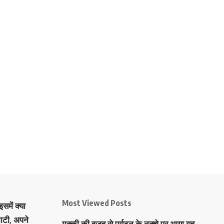
Most Viewed Posts
समें क्या
ाटी, अपने
मक्‍की की वजह से पर्यटन के नक्‍शे पर आया यह