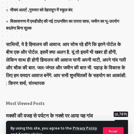
मौसम अलर्ट ,गुरुवार को देहरादून में स्कूल बंद
विकासनगर में एमडीडीए की नई टाउनशिप का रास्ता साफ, जमीन का भू-उपयोग
बदलेगा बिना शुल्क
साथियों, ये है हिमालय की आवाज. आप सोच रहे होंगे कि इतने पोर्टल के
बीच एक और पोर्टल. इसमें क्या अलग है. यूं तो इसमें भी खबर ही होंगी,
लेकिन साथ ही होगी हिमालय की आवाज यानी अपनी माटी, अपने गांव गली
और चौक की बात. जल-जंगल और जमीन की बात भी. पहाड़ के विकास के
लिए हम दमदार आवाज बनेंगे. आप सभी शुभचिंतकों के सहयोग का आकांक्षी.
: किरण शर्मा, संस्‍थापक
Most Viewed Posts
(6,789)
मक्‍की की वजह से पर्यटन के नक्‍शे पर आया यह गांव
(6,641)
राज्य में 12 पी माइनस थ्री पोलिंग स्टेशन बनाए गए
By using this site, you agree to the
Privacy Policy
(5,130)
टिहरी राजपरिवार के पास 200 करोड से अधिक की संपत्ति
Accept