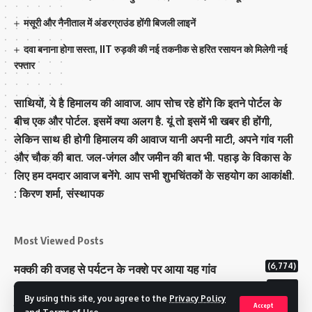
मसूरी और नैनीताल में अंडरग्राउंड होंगी बिजली लाइनें
दवा बनाना होगा सस्ता, IIT रुड़की की नई तकनीक से हरित रसायन को मिलेगी नई
रफ्तार
साथियों, ये है हिमालय की आवाज. आप सोच रहे होंगे कि इतने पोर्टल के
बीच एक और पोर्टल. इसमें क्या अलग है. यूं तो इसमें भी खबर ही होंगी,
लेकिन साथ ही होगी हिमालय की आवाज यानी अपनी माटी, अपने गांव गली
और चौक की बात. जल-जंगल और जमीन की बात भी. पहाड़ के विकास के
लिए हम दमदार आवाज बनेंगे. आप सभी शुभचिंतकों के सहयोग का आकांक्षी.
: किरण शर्मा, संस्‍थापक
Most Viewed Posts
(6,774)
मक्‍की की वजह से पर्यटन के नक्‍शे पर आया यह गांव
(6,622)
राज्य में 12 पी माइनस थ्री पोलिंग स्टेशन बनाए गए
By using this site, you agree to the
Privacy Policy
(5,119)
टिहरी राजपरिवार के पास 200 करोड से अधिक की संपत्ति
Accept