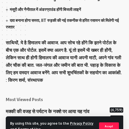
मसूरी और नैनीताल में अंडरग्राउंड होंगी बिजली लाइनें
दवा बनाना होगा सस्ता, IIT रुड़की की नई तकनीक से हरित रसायन को मिलेगी नई
रफ्तार
साथियों, ये है हिमालय की आवाज. आप सोच रहे होंगे कि इतने पोर्टल के
बीच एक और पोर्टल. इसमें क्या अलग है. यूं तो इसमें भी खबर ही होंगी,
लेकिन साथ ही होगी हिमालय की आवाज यानी अपनी माटी, अपने गांव गली
और चौक की बात. जल-जंगल और जमीन की बात भी. पहाड़ के विकास के
लिए हम दमदार आवाज बनेंगे. आप सभी शुभचिंतकों के सहयोग का आकांक्षी.
: किरण शर्मा, संस्‍थापक
Most Viewed Posts
(6,759)
मक्‍की की वजह से पर्यटन के नक्‍शे पर आया यह गांव
(6,610)
राज्य में 12 पी माइनस थ्री पोलिंग स्टेशन बनाए गए
By using this site, you agree to the
Privacy Policy
(5,105)
टिहरी राजपरिवार के पास 200 करोड से अधिक की संपत्ति
Accept