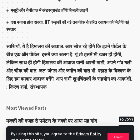
मसूरी और नैनीताल में अंडरग्राउंड होंगी बिजली लाइनें
दवा बनाना होगा सस्ता, IIT रुड़की की नई तकनीक से हरित रसायन को मिलेगी नई
रफ्तार
साथियों, ये है हिमालय की आवाज. आप सोच रहे होंगे कि इतने पोर्टल के
बीच एक और पोर्टल. इसमें क्या अलग है. यूं तो इसमें भी खबर ही होंगी,
लेकिन साथ ही होगी हिमालय की आवाज यानी अपनी माटी, अपने गांव गली
और चौक की बात. जल-जंगल और जमीन की बात भी. पहाड़ के विकास के
लिए हम दमदार आवाज बनेंगे. आप सभी शुभचिंतकों के सहयोग का आकांक्षी.
: किरण शर्मा, संस्‍थापक
Most Viewed Posts
(6,759)
मक्‍की की वजह से पर्यटन के नक्‍शे पर आया यह गांव
(6,609)
राज्य में 12 पी माइनस थ्री पोलिंग स्टेशन बनाए गए
By using this site, you agree to the
Privacy Policy
(5,105)
टिहरी राजपरिवार के पास 200 करोड से अधिक की संपत्ति
Accept