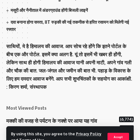
मसूरी और नैनीताल में अंडरग्राउंड होंगी बिजली लाइनें
दवा बनाना होगा सस्ता, IIT रुड़की की नई तकनीक से हरित रसायन को मिलेगी नई
रफ्तार
साथियों, ये है हिमालय की आवाज. आप सोच रहे होंगे कि इतने पोर्टल के
बीच एक और पोर्टल. इसमें क्या अलग है. यूं तो इसमें भी खबर ही होंगी,
लेकिन साथ ही होगी हिमालय की आवाज यानी अपनी माटी, अपने गांव गली
और चौक की बात. जल-जंगल और जमीन की बात भी. पहाड़ के विकास के
लिए हम दमदार आवाज बनेंगे. आप सभी शुभचिंतकों के सहयोग का आकांक्षी.
: किरण शर्मा, संस्‍थापक
Most Viewed Posts
(6,774)
मक्‍की की वजह से पर्यटन के नक्‍शे पर आया यह गांव
(6,622)
राज्य में 12 पी माइनस थ्री पोलिंग स्टेशन बनाए गए
By using this site, you agree to the
Privacy Policy
(5,119)
टिहरी राजपरिवार के पास 200 करोड से अधिक की संपत्ति
Accept