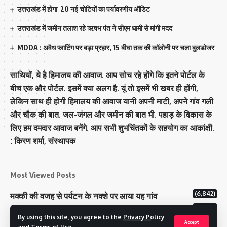
उत्तराखंड में होगा 20 नई चोटियों का पर्यावरणीय ऑडिट
उत्तराखंड में जमीन तलाश रहे ऋषभ पंत ने सीएम धामी से मांगी मदद
MDDA : अवैध प्लाटिंग पर बड़ा प्रहार, 15 बीघा तक की कॉलोनी पर चला बुलडोजर
साथियों, ये है हिमालय की आवाज. आप सोच रहे होंगे कि इतने पोर्टल के
बीच एक और पोर्टल. इसमें क्या अलग है. यूं तो इसमें भी खबर ही होंगी,
लेकिन साथ ही होगी हिमालय की आवाज यानी अपनी माटी, अपने गांव गली
और चौक की बात. जल-जंगल और जमीन की बात भी. पहाड़ के विकास के
लिए हम दमदार आवाज बनेंगे. आप सभी शुभचिंतकों के सहयोग का आकांक्षी.
: किरण शर्मा, संस्‍थापक
Most Viewed Posts
(6,842)
मक्‍की की वजह से पर्यटन के नक्‍शे पर आया यह गांव
(6,692)
राज्य में 12 पी माइनस थ्री पोलिंग स्टेशन बनाए गए
By using this site, you agree to the
Privacy Policy
(5,180)
टिहरी राजपरिवार के पास 200 करोड से अधिक की संपत्ति
Accept