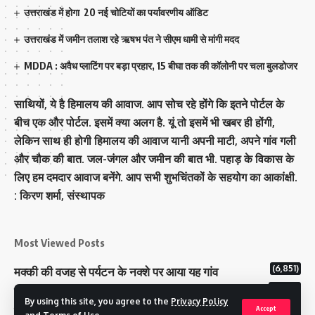
उत्तराखंड में होगा 20 नई चोटियों का पर्यावरणीय ऑडिट
उत्तराखंड में जमीन तलाश रहे ऋषभ पंत ने सीएम धामी से मांगी मदद
MDDA : अवैध प्लाटिंग पर बड़ा प्रहार, 15 बीघा तक की कॉलोनी पर चला बुलडोजर
साथियों, ये है हिमालय की आवाज. आप सोच रहे होंगे कि इतने पोर्टल के
बीच एक और पोर्टल. इसमें क्या अलग है. यूं तो इसमें भी खबर ही होंगी,
लेकिन साथ ही होगी हिमालय की आवाज यानी अपनी माटी, अपने गांव गली
और चौक की बात. जल-जंगल और जमीन की बात भी. पहाड़ के विकास के
लिए हम दमदार आवाज बनेंगे. आप सभी शुभचिंतकों के सहयोग का आकांक्षी.
: किरण शर्मा, संस्‍थापक
Most Viewed Posts
(6,851)
मक्‍की की वजह से पर्यटन के नक्‍शे पर आया यह गांव
(6,702)
राज्य में 12 पी माइनस थ्री पोलिंग स्टेशन बनाए गए
By using this site, you agree to the
Privacy Policy
(5,186)
टिहरी राजपरिवार के पास 200 करोड से अधिक की संपत्ति
Accept