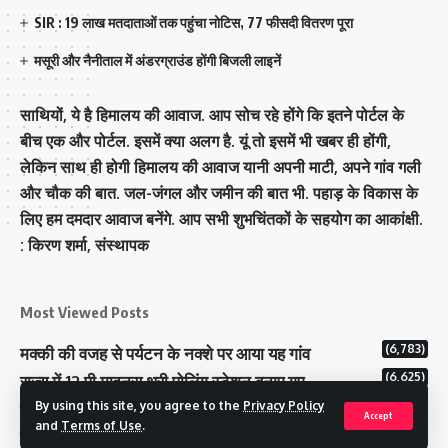
SIR : 19 लाख मतदाताओं तक पहुंचा नोटिस, 77 फीसदी वितरण पूरा
मसूरी और नैनीताल में अंडरग्राउंड होंगी बिजली लाइनें
साथियों, ये है हिमालय की आवाज. आप सोच रहे होंगे कि इतने पोर्टल के
बीच एक और पोर्टल. इसमें क्या अलग है. यूं तो इसमें भी खबर ही होंगी,
लेकिन साथ ही होगी हिमालय की आवाज यानी अपनी माटी, अपने गांव गली
और चौक की बात. जल-जंगल और जमीन की बात भी. पहाड़ के विकास के
लिए हम दमदार आवाज बनेंगे. आप सभी शुभचिंतकों के सहयोग का आकांक्षी.
: किरण शर्मा, संस्‍थापक
Most Viewed Posts
(6,783)
मक्‍की की वजह से पर्यटन के नक्‍शे पर आया यह गांव
(6,625)
राज्य में 12 पी माइनस थ्री पोलिंग स्टेशन बनाए गए
(5,122)
By using this site, you agree to the
Privacy Policy
टिहरी राजपरिवार के पास 200 करोड से अधिक की संपत्ति
Accept
and
Terms of Use
.
कम मतदान प्रतिशत वाले बूथों पर जनजागरूकता में जुटा चुनाव आयोग