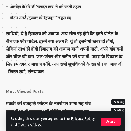
अल्मोड़ा के रवि की ‘फ्लाइंग कार’ ने भरी पहली उड़ान
मौसम अलर्ट ,गुरुवार को देहरादून में स्कूल बंद
साथियों, ये है हिमालय की आवाज. आप सोच रहे होंगे कि इतने पोर्टल के
बीच एक और पोर्टल. इसमें क्या अलग है. यूं तो इसमें भी खबर ही होंगी,
लेकिन साथ ही होगी हिमालय की आवाज यानी अपनी माटी, अपने गांव गली
और चौक की बात. जल-जंगल और जमीन की बात भी. पहाड़ के विकास के
लिए हम दमदार आवाज बनेंगे. आप सभी शुभचिंतकों के सहयोग का आकांक्षी.
: किरण शर्मा, संस्‍थापक
Most Viewed Posts
(6,830)
मक्‍की की वजह से पर्यटन के नक्‍शे पर आया यह गांव
(6,683)
राज्य में 12 पी माइनस थ्री पोलिंग स्टेशन बनाए गए
(5,171)
By using this site, you agree to the
Privacy Policy
टिहरी राजपरिवार के पास 200 करोड से अधिक की संपत्ति
Accept
and
Terms of Use
.
कम मतदान प्रतिशत वाले बूथों पर जनजागरूकता में जुटा चुनाव आयोग