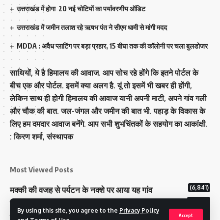
उत्तराखंड में होगा 20 नई चोटियों का पर्यावरणीय ऑडिट
उत्तराखंड में जमीन तलाश रहे ऋषभ पंत ने सीएम धामी से मांगी मदद
MDDA : अवैध प्लाटिंग पर बड़ा प्रहार, 15 बीघा तक की कॉलोनी पर चला बुलडोजर
साथियों, ये है हिमालय की आवाज. आप सोच रहे होंगे कि इतने पोर्टल के
बीच एक और पोर्टल. इसमें क्या अलग है. यूं तो इसमें भी खबर ही होंगी,
लेकिन साथ ही होगी हिमालय की आवाज यानी अपनी माटी, अपने गांव गली
और चौक की बात. जल-जंगल और जमीन की बात भी. पहाड़ के विकास के
लिए हम दमदार आवाज बनेंगे. आप सभी शुभचिंतकों के सहयोग का आकांक्षी.
: किरण शर्मा, संस्‍थापक
Most Viewed Posts
(6,841)
मक्‍की की वजह से पर्यटन के नक्‍शे पर आया यह गांव
(6,692)
राज्य में 12 पी माइनस थ्री पोलिंग स्टेशन बनाए गए
By using this site, you agree to the
Privacy Policy
(5,180)
टिहरी राजपरिवार के पास 200 करोड से अधिक की संपत्ति
Accept