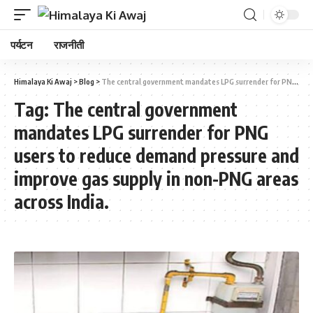
पर्यटन
राजनीती
Himalaya Ki Awaj
>
Blog
>
The central government mandates LPG surrender for PNG users to reduce demand pressure and improve gas supply in non-PNG areas across India.
Tag:
The central government
mandates LPG surrender for PNG
users to reduce demand pressure and
improve gas supply in non-PNG areas
across India.