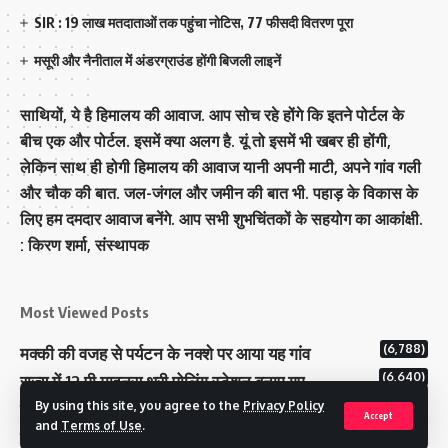
SIR : 19 लाख मतदाताओं तक पहुंचा नोटिस, 77 फीसदी वितरण पूरा
मसूरी और नैनीताल में अंडरग्राउंड होंगी बिजली लाइनें
साथियों, ये है हिमालय की आवाज. आप सोच रहे होंगे कि इतने पोर्टल के
बीच एक और पोर्टल. इसमें क्या अलग है. यूं तो इसमें भी खबर ही होंगी,
लेकिन साथ ही होगी हिमालय की आवाज यानी अपनी माटी, अपने गांव गली
और चौक की बात. जल-जंगल और जमीन की बात भी. पहाड़ के विकास के
लिए हम दमदार आवाज बनेंगे. आप सभी शुभचिंतकों के सहयोग का आकांक्षी.
: किरण शर्मा, संस्‍थापक
Most Viewed Posts
(6,788)
मक्‍की की वजह से पर्यटन के नक्‍शे पर आया यह गांव
(6,640)
राज्य में 12 पी माइनस थ्री पोलिंग स्टेशन बनाए गए
(5,128)
By using this site, you agree to the
Privacy Policy
टिहरी राजपरिवार के पास 200 करोड से अधिक की संपत्ति
Accept
and
Terms of Use
.
कम मतदान प्रतिशत वाले बूथों पर जनजागरूकता में जुटा चुनाव आयोग