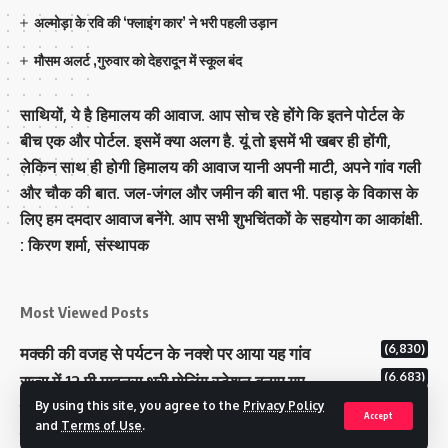
अल्मोड़ा के रवि की ‘फ्लाइंग कार’ ने भरी पहली उड़ान
मौसम अलर्ट ,गुरुवार को देहरादून में स्कूल बंद
साथियों, ये है हिमालय की आवाज. आप सोच रहे होंगे कि इतने पोर्टल के
बीच एक और पोर्टल. इसमें क्या अलग है. यूं तो इसमें भी खबर ही होंगी,
लेकिन साथ ही होगी हिमालय की आवाज यानी अपनी माटी, अपने गांव गली
और चौक की बात. जल-जंगल और जमीन की बात भी. पहाड़ के विकास के
लिए हम दमदार आवाज बनेंगे. आप सभी शुभचिंतकों के सहयोग का आकांक्षी.
: किरण शर्मा, संस्‍थापक
Most Viewed Posts
(6,830)
मक्‍की की वजह से पर्यटन के नक्‍शे पर आया यह गांव
(6,683)
राज्य में 12 पी माइनस थ्री पोलिंग स्टेशन बनाए गए
(5,171)
By using this site, you agree to the
Privacy Policy
टिहरी राजपरिवार के पास 200 करोड से अधिक की संपत्ति
Accept
and
Terms of Use
.
कम मतदान प्रतिशत वाले बूथों पर जनजागरूकता में जुटा चुनाव आयोग