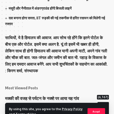
मसूरी और नैनीताल में अंडरग्राउंड होंगी बिजली लाइनें
दवा बनाना होगा सस्ता, IIT रुड़की की नई तकनीक से हरित रसायन को मिलेगी नई
रफ्तार
साथियों, ये है हिमालय की आवाज. आप सोच रहे होंगे कि इतने पोर्टल के
बीच एक और पोर्टल. इसमें क्या अलग है. यूं तो इसमें भी खबर ही होंगी,
लेकिन साथ ही होगी हिमालय की आवाज यानी अपनी माटी, अपने गांव गली
और चौक की बात. जल-जंगल और जमीन की बात भी. पहाड़ के विकास के
लिए हम दमदार आवाज बनेंगे. आप सभी शुभचिंतकों के सहयोग का आकांक्षी.
: किरण शर्मा, संस्‍थापक
Most Viewed Posts
(6,767)
मक्‍की की वजह से पर्यटन के नक्‍शे पर आया यह गांव
(6,619)
राज्य में 12 पी माइनस थ्री पोलिंग स्टेशन बनाए गए
By using this site, you agree to the
Privacy Policy
(5,114)
टिहरी राजपरिवार के पास 200 करोड से अधिक की संपत्ति
Accept