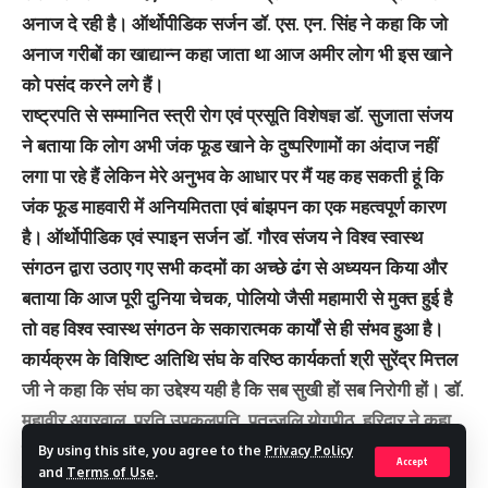
अनाज दे रही है। ऑर्थोपीडिक सर्जन डॉ. एस. एन. सिंह ने कहा कि जो
अनाज गरीबों का खाद्यान्न कहा जाता था आज अमीर लोग भी इस खाने
को पसंद करने लगे हैं।
राष्ट्रपति से सम्मानित स्त्री रोग एवं प्रसूति विशेषज्ञ डाॅ. सुजाता संजय
ने बताया कि लोग अभी जंक फूड खाने के दुष्परिणामों का अंदाज नहीं
लगा पा रहे हैं लेकिन मेरे अनुभव के आधार पर मैं यह कह सकती हूं कि
जंक फूड माहवारी में अनियमितता एवं बांझपन का एक महत्वपूर्ण कारण
है। ऑर्थोपीडिक एवं स्पाइन सर्जन डॉ. गौरव संजय ने विश्व स्वास्थ
संगठन द्वारा उठाए गए सभी कदमों का अच्छे ढंग से अध्ययन किया और
बताया कि आज पूरी दुनिया चेचक, पोलियो जैसी महामारी से मुक्त हुई है
तो वह विश्व स्वास्थ संगठन के सकारात्मक कार्यों से ही संभव हुआ है।
कार्यक्रम के विशिष्ट अतिथि संघ के वरिष्ठ कार्यकर्ता श्री सुरेंद्र मित्तल
जी ने कहा कि संघ का उद्देश्य यही है कि सब सुखी हों सब निरोगी हों। डॉ.
महावीर अग्रवाल, प्रति उपकुलपति, पतन्जलि योगपीठ, हरिद्वार ने कहा
कि परिवारों में भजन और भोजन दिन भर में कम से कम एक बार साथ में
By using this site, you agree to the
Privacy Policy
Accept
and
Terms of Use
.
करना चाहिए। उत्तराखंड मेडिकल यूनिवर्सिटी के कुलपति डॉ. हेम चंद्र