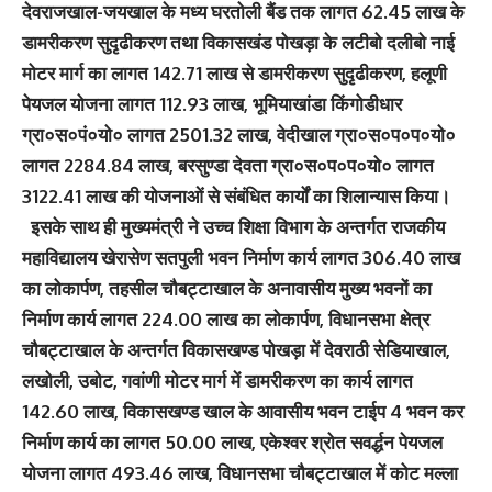
देवराजखाल-जयखाल के मध्य घरतोली बैंड तक लागत 62.45 लाख के
डामरीकरण सुदृढीकरण तथा विकासखंड पोखड़ा के लटीबो दलीबो नाई
मोटर मार्ग का लागत 142.71 लाख से डामरीकरण सुदृढीकरण, हलूणी
पेयजल योजना लागत 112.93 लाख, भूमियाखांडा किंगोडीधार
ग्रा०स०पं०यो० लागत 2501.32 लाख, वेदीखाल ग्रा०स०प०प०यो०
लागत 2284.84 लाख, बरसुण्डा देवता ग्रा०स०प०प०यो० लागत
3122.41 लाख की योजनाओं से संबंधित कार्यों का शिलान्यास किया।
इसके साथ ही मुख्यमंत्री ने उच्च शिक्षा विभाग के अन्तर्गत राजकीय
महाविद्यालय खेरासेण सतपुली भवन निर्माण कार्य लागत 306.40 लाख
का लोकार्पण, तहसील चौबट्टाखाल के अनावासीय मुख्य भवनों का
निर्माण कार्य लागत 224.00 लाख का लोकार्पण, विधानसभा क्षेत्र
चौबट्टाखाल के अन्तर्गत विकासखण्ड पोखड़ा में देवराठी सेडियाखाल,
लखोली, उबोट, गवांणी मोटर मार्ग में डामरीकरण का कार्य लागत
142.60 लाख, विकासखण्ड खाल के आवासीय भवन टाईप 4 भवन कर
निर्माण कार्य का लागत 50.00 लाख, एकेश्वर श्रोत सवर्द्धन पेयजल
योजना लागत 493.46 लाख, विधानसभा चौबट्टाखाल में कोट मल्ला