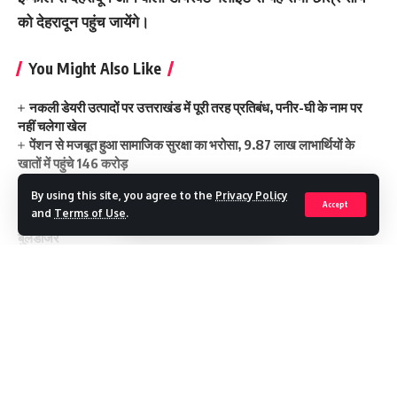
को देहरादून पहुंच जायेंगे।
You Might Also Like
नकली डेयरी उत्पादों पर उत्तराखंड में पूरी तरह प्रतिबंध, पनीर-घी के नाम पर
नहीं चलेगा खेल
पेंशन से मजबूत हुआ सामाजिक सुरक्षा का भरोसा, 9.87 लाख लाभार्थियों के
खातों में पहुंचे 146 करोड़
उत्तराखंड में होगा 20 नई चोटियों का पर्यावरणीय ऑडिट
By using this site, you agree to the
Privacy Policy
उत्तराखंड में जमीन तलाश रहे ऋषभ पंत ने सीएम धामी से मांगी मदद
Accept
and
Terms of Use
.
MDDA : अवैध प्लाटिंग पर बड़ा प्रहार, 15 बीघा तक की कॉलोनी पर चला
बुलडोजर
Continue Reading
student return uttrakhnand
TAGGED:
Facebook