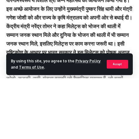
परिणामस्वरूप ये विशाल श्री अन्न महोत्सव का आयोजन किया गया है।
इस अच्छे आयोजन के लिए उन्होंने मुख्यमंत्री पुष्कर सिंह धामी और मंत्री
गणेश जोशी को और राज्य के कृषि मंत्रालय को अपनी ओर से बधाई दी।
केंद्रीय मंत्री नरेंद्र तोमर ने कहा मिलेट्स को भोजन की थाली में
सम्मान जनक स्थान मिले और दुनिया के भोजन की थाली में भी सम्मान
जनक स्थान मिले, इसलिए मिलेट्स पर काम करना जरूरी था। इसी
दृष्टिकोण के आधार पर भारत सरकार ने इस मिलेट्स को पोषक अनाज
के रूप में अधिसूचित किया। साल भर अभियान चलाया, पोषकता के लिए
By using this site, you agree to the
Privacy Policy
Accept
and
Terms of Use
.
और बाद में संयुक्त राष्ट्र संघ में भी नरेंद्र मोदी जी ने ज्वार-बाजरा,
कोदो, कुटकी, रागी, मंडुआ इसकी जो वैज्ञानिक प्रमाण हैं, जो इसमें
पोषक तत्वों की भरमार है, उसको तथ्यात्मिक रूप से वैश्विक मंच के ऊपर
रखा। उन्होंने 72 देशों ने जो वहां उपस्थिति थे, प्रधानमंत्री के इस
प्रस्ताव का समर्थन किया और संयुक्त राष्ट्र संघ ने तय किया, 2023
सारी दुनिया में मिलेट ईयर के रूप में मनाया जाएगा।
Continue Reading
केंद्रीय मंत्री ने प्रसन्नता व्यक्त करते हुए कहा उत्तराखंड सरकार ने ये
आयोजन किया। इस आयोजन से मिलेट्स की महत्ता का भी ज्ञान बढ़ेगा।