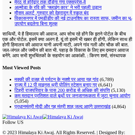
मेरठ से हरिद्वार तक दौड़ेगा गंगा एक्सप्रेस-वे
अल्मोड़ा के रवि की ‘फ्लाइंग कार’ ने भरी पहली उड़ान
मौसम अलर्ट ,गुरुवार को देहरादून में स्कूल बंद
विकासनगर में एमडीडीए की नई टाउनशिप का रास्ता साफ, जमीन का भू-
उपयोग बदलेगा बिना शुल्क
साथियों, ये है हिमालय की आवाज. आप सोच रहे होंगे कि इतने पोर्टल के बीच
एक और पोर्टल. इसमें क्या अलग है. यूं तो इसमें भी खबर ही होंगी, लेकिन साथ ही
होगी हिमालय की आवाज यानी अपनी माटी, अपने गांव गली और चौक की बात.
जल-जंगल और जमीन की बात भी. पहाड़ के विकास के लिए हम दमदार आवाज
बनेंगे. आप सभी शुभचिंतकों के सहयोग का आकांक्षी. : किरण शर्मा, संस्‍थापक
Most Viewed Posts
मक्‍की की वजह से पर्यटन के नक्‍शे पर आया यह गांव
(6,789)
राज्य में 12 पी माइनस थ्री पोलिंग स्टेशन बनाए गए
(6,641)
टिहरी राजपरिवार के पास 200 करोड से अधिक की संपत्ति
(5,130)
कम मतदान प्रतिशत वाले बूथों पर जनजागरूकता में जुटा चुनाव आयोग
(5,054)
प्रधानमंत्री माेदी और गृह मंत्री शाह जल्‍द आएंगे उत्‍तराखंड
(4,864)
Follow US
© 2023 Himalaya Ki Awaj. All Rights Reserved. | Designed By: