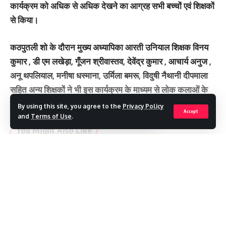
कार्यक्रम को अधिक से अधिक देखने का आग्रह सभी बच्चों एवं शिक्षकों
से किया।
कठपुतली शो के दौरान मुख्य अध्यापिका आरती उनियाल शिक्षक विनय
कुमार , डी एम लखेड़ा, गूँजन श्रीवास्तव, देवेंद्र कुमार , आचार्य अनुज ,
अनू थपलियाल, मनीषा धस्माना, उर्मिला बमरू, विदुषी नैथानी दीपमाला
सहित अन्य शिक्षकों ने भी इस कार्यक्रम के माध्यम से लोक कलाओं के
संरक्षण का प्रण लिया !
By using this site, you agree to the
Privacy Policy
Accept
and
Terms of Use
.
You Might Also Like
भारी बारिश के बीच भूस्खलन का खतरा: दो दिन के लिए चारधाम यात्रा रोकी
मीमांसा, सान्वी और नमिश ने जीते दो-दो गोल्ड, सीआईएससीई जोनल स्केटिंग में
Continue Reading
चमके सेंट पैट्रिक्स के खिलाड़ी
96.71 करोड़ की विकास योजनाओं की सौगात, पर्यावरण संरक्षण का भी दिया
संदेश
अजबपुर कला में अवैध प्लॉटिंग पर चला एमडीडीए का बुलडोजर, आठ बीघा भूमि
पर कार्रवाई