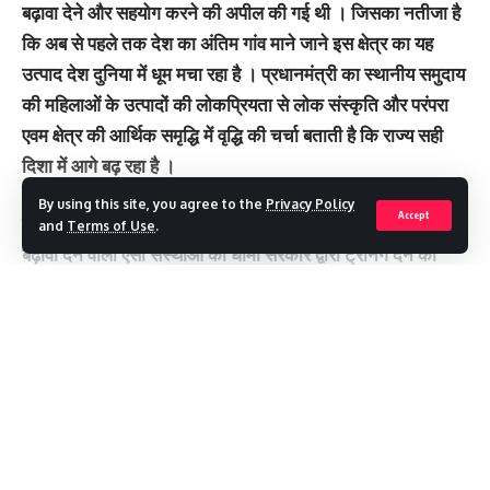
बढ़ावा देने और सहयोग करने की अपील की गई थी । जिसका नतीजा है
कि अब से पहले तक देश का अंतिम गांव माने जाने इस क्षेत्र का यह
उत्पाद देश दुनिया में धूम मचा रहा है । प्रधानमंत्री का स्थानीय समुदाय
की महिलाओं के उत्पादों की लोकप्रियता से लोक संस्कृति और परंपरा
एवम क्षेत्र की आर्थिक समृद्धि में वृद्धि की चर्चा बताती है कि राज्य सही
दिशा में आगे बढ़ रहा है ।
By using this site, you agree to the
Privacy Policy
Accept
श्री भट्ट ने प्रधानमंत्री जी द्वारा लोक संस्कृति और लोक कला को
and
Terms of Use
.
बढ़ावा देने वाली ऐसी संस्थाओं को धामी सरकार द्वारा ट्रेनिंग देने की
तारीफ को उत्साह बढ़ाने वाला बताया। उन्होंने कहा, आज मुख्यमंत्री
श्री पुष्कर सिंह धामी के नेतृत्व में राज्य मोदी जी के लोकल फॉर वोकल
सिद्धांत को लेकर तीव्र गति से आगे बढ़ रहा है ।
Continue Reading
प्रदेश महामंत्री संगठन श्री अजय कुमार ने वीर चंद्र सिंह गढ़वाली
मंडल, अपर राजीव नगर के बूथ नंबर 17 में मन की बात के श्रोताओं को
संबोधित करते हुए कहा कि हम सबको प्रधानमंत्री मोदी जी द्वारा दी गई