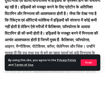
दुर्घटनाओं एवं ऑस्टियोपोरोसिस से हड्डियों के फ्रैक्चर होने की संभावना
बढ़ रही है। हड्डियों को मजबूत करने के लिए प्रोटीन के अतिरिक्त
विटामिन और मिनरल्स की आवश्यकता होती है। जैसा कि देखा गया है
कि रिकेट्स एवं ऑस्टियो मलेशिया में हड्डियों की संरचना में कोई कमी
नहीं होती है लेकिन ऐसे मरीजों में कैल्शियम, फाॅस्फोरस के अलावा
विटामिन डी की कमी होती है। हड्डियों के मजबूत बनने में मिनरल्स की
अत्यंत आवश्यकता होती है जिनमें मुख्य हैं- कैल्शियम, फाॅस्फोरस,
आइरन, मैग्नीशियम, पोटेशियम, काॅपर, सेलेनियम और जिंक। उन्होंने
सलाह दी कि दूध तथा दूध से बने हुए खाद्य पदार्थ एवं अंडे मिनरल्स के
बहुत अच्छे और सस्ते एवं प्राकृतिक स्रोत होते हैं।
By using this site, you agree to the
Privacy Policy
Accept
and
Terms of Use
.
इस साल की इंडियन ऑर्थोपीडिक एसोसिएसन द्वारा आयोजित बोन एवं
ज्वाइंट वीक की थीम है मजबूत हड्डियां, मजबूत राष्ट्र। पद्म श्री से
सम्मानित ऑर्थोपीडिक सर्जन डाॅ. बी. के. एस. संजय ने कहा कि मोटे
Continue Reading
अनाजों का खाने में प्रचलन बढ़ना चाहिए क्योंकि मोटे अनाज ऊर्जा के
अच्छे स्रोत तो हैं ही लेकिन इनमें पाए जाने वाले पोषक तत्त्व हमारी
हड्डियों के स्वास्थ के लिए बहुत लाभदायक होते हैं जिनसे न केवल शरीर