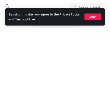
Leave a comment
By using this site, you agree to the
Privacy Policy
Accept
and
Terms of Use
.
Continue Reading
Recent Posts
मौसम अलर्ट ,गुरुवार को देहरादून में स्कूल बंद
विकासनगर में एमडीडीए की नई टाउनशिप का रास्ता साफ, जमीन का भू-उपयोग
बदलेगा बिना शुल्क
SIR : 19 लाख मतदाताओं तक पहुंचा नोटिस, 77 फीसदी वितरण पूरा