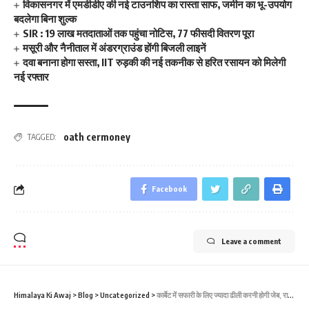
विकासनगर में एमडीडीए की नई टाउनशिप का रास्ता साफ, जमीन का भू-उपयोग
बदलेगा बिना शुल्क
SIR : 19 लाख मतदाताओं तक पहुंचा नोटिस, 77 फीसदी वितरण पूरा
मसूरी और नैनीताल में अंडरग्राउंड होंगी बिजली लाइनें
दवा बनाना होगा सस्ता, IIT रुड़की की नई तकनीक से हरित रसायन को मिलेगी
नई रफ्तार
oath cermoney
TAGGED:
Facebook
Leave a comment
Himalaya Ki Awaj
>
Blog
>
Uncategorized
>
कार्बेट में सफारी के लिए ज्‍यादा ढीली करनी होगी जेब, रात्रि विश्राम का शुल्‍क दोगुना हुआ