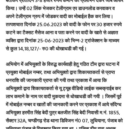
बताकर प्रतिदिन 3-8 हजार रुपये कमाने का प्रलोभन देकर जॉब ऑफर
किया। उन्‍हें 02 लिंक भेजकर टेलीग्राम एप डाउनलोड करवाकर व
अपने टेलीग्राम ग्रुप में जोडकर वादी का मोबाईल हैक कर लिया।
तत्पशचात दिनांक 25.06.2023 को वादी के फोन पर 30 हजार रुपये
कटने का टैक्सट मैसेज आना व पता करने पर वादी के खाते से अज्ञात
व्यक्ति द्वारा दिनांक 25-06-2023 को भिन्न-2 ट्रांजेक्शन के माध्यम
से कुल 14,18,127/- रु0 की धोखाधडी की गई।
अभियोग में अभियुक्तों के विरुद्ध कार्यवाही हेतु गठित टीम द्वारा घटना में
प्रयुक्त मोबाईल नम्बर, तथा अभियुक्तो द्वारा शिकायतकर्ता से प्राप्त
धनराशि की जानकारी प्राप्त की गयी तथा प्रकाश में आया कि
अभियुक्तो द्वारा शिकायतकर्ता से यू ट्यूब वीडियो लाईक सब्स्क्राईब कर
लाभ कमाने के नाम पर वादी मुकदमा से धोखाधडी की गयी । जिसमें पूर्व
में मोबाईल नम्बर व खातों की जानकारी करने पर प्रकाश में आये संदिग्ध
अभियुक्त हरमीत सिंह बेदी पुत्र बलजीत सिंह बेदी निवासी म.नं. 1855,
सैक्टर 32A, चण्डीगढ़ रोड थाना डिविजन नं0 07, लुधियाना, पंजाब को
लुधियाना पंजाब से गिरफ्तार किया गया था । पुलिस टीम द्वारा अथक