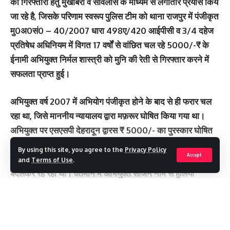
की गिरफ्तारी हेतु मुखबिरों व सर्विलांस के माध्यम से लगातार प्रयास किये
जा रहे है, जिसके परिणाम स्वरूप पुलिस टीम को थाना राजपुर में पंजीकृत
मु0अ0सं0 – 40/2007 धारा 498ए/420 आईपीसी व 3/4 दहेज
प्रतिषेध अधिनियम में विगत 17 वर्षों से वांछित चल रहे 5000/-₹ के
ईनामी अभियुक्त निर्मल शास्त्री को मुनि की रेती से गिरफ्तार करने में
सफलता प्राप्त हुई।
अभियुक्त वर्ष 2007 में अभियोग पंजीकृत होने के बाद से ही फरार चल
रहा था, जिसे माननीय न्यायालय द्वारा मफ़रूर घोषित किया गया था।
अभियुक्त पर एसएसपी देहरादून द्वारस ₹ 5000/- का पुरस्कार घोषित
किया गया था। उक्त अभियुक्त गिरफ्तारी से बचने के लिए लगातार अपने
By using this site, you agree to the
Privacy Policy
Accept
ठिकाने बदल रहा था और पिछले कई वर्षों से अपना नाम और हुलिया
and
Terms of Use
.
बदलकर रह रहा था। वर्तमान में अभियुक्त साजन नाम से हुलिया
बदलकर मुनि की रेती क्षेत्र में रह रहा था।
नाम पता अभियुक्त
Continue Reading
1- निर्मल शास्त्री पुत्र भगवती प्रसाद शास्त्री निवासी 11 A स्वेयर