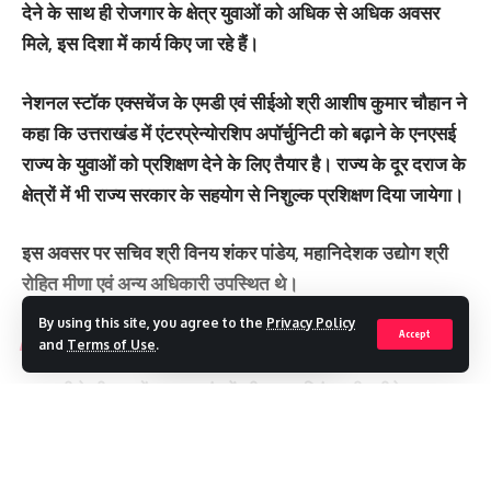
देने के साथ ही रोजगार के क्षेत्र युवाओं को अधिक से अधिक अवसर
मिले, इस दिशा में कार्य किए जा रहे हैं।
नेशनल स्टॉक एक्सचेंज के एमडी एवं सीईओ श्री आशीष कुमार चौहान ने
कहा कि उत्तराखंड में एंटरप्रेन्योरशिप अपॉर्चुनिटी को बढ़ाने के एनएसई
राज्य के युवाओं को प्रशिक्षण देने के लिए तैयार है। राज्य के दूर दराज के
क्षेत्रों में भी राज्य सरकार के सहयोग से निशुल्क प्रशिक्षण दिया जायेगा।
इस अवसर पर सचिव श्री विनय शंकर पांडेय, महानिदेशक उद्योग श्री
रोहित मीणा एवं अन्य अधिकारी उपस्थित थे।
By using this site, you agree to the
Privacy Policy
Accept
You Might Also Like
and
Terms of Use
.
नकली डेयरी उत्पादों पर उत्तराखंड में पूरी तरह प्रतिबंध, पनीर-घी के नाम पर
नहीं चलेगा खेल
पेंशन से मजबूत हुआ सामाजिक सुरक्षा का भरोसा, 9.87 लाख लाभार्थियों के
Continue Reading
खातों में पहुंचे 146 करोड़
उत्तराखंड में होगा 20 नई चोटियों का पर्यावरणीय ऑडिट