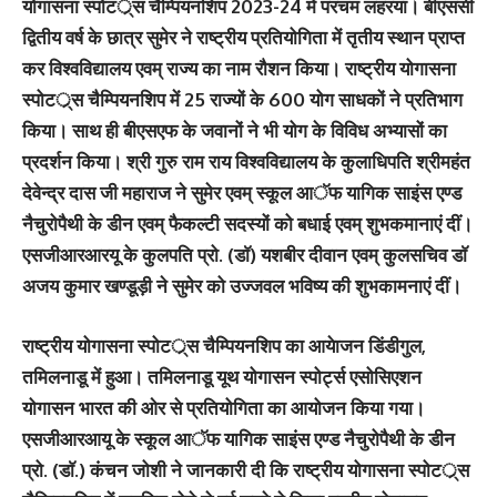
योगासना स्पोटर््स चैम्पियनशिप 2023-24 में परचम लहरया। बीएससी
द्वितीय वर्ष के छात्र सुमेर ने राष्ट्रीय प्रतियोगिता में तृतीय स्थान प्राप्त
कर विश्वविद्यालय एवम् राज्य का नाम रौशन किया। राष्ट्रीय योगासना
स्पोटर््स चैम्पियनशिप में 25 राज्यों के 600 योग साधकों ने प्रतिभाग
किया। साथ ही बीएसएफ के जवानों ने भी योग के विविध अभ्यासों का
प्रदर्शन किया। श्री गुरु राम राय विश्वविद्यालय के कुलाधिपति श्रीमहंत
देवेन्द्र दास जी महाराज ने सुमेर एवम् स्कूल आॅफ यागिक साइंस एण्ड
नैचुरोपैथी के डीन एवम् फैकल्टी सदस्यों को बधाई एवम् शुभकमानाएं दीं।
एसजीआरआरयू के कुलपति प्रो. (डाॅ) यशबीर दीवान एवम् कुलसचिव डाॅ
अजय कुमार खण्डूड़ी ने सुमेर को उज्जवल भविष्य की शुभकामनाएं दीं।
राष्ट्रीय योगासना स्पोटर््स चैम्पियनशिप का आयेाजन डिंडीगुल,
तमिलनाडू में हुआ। तमिलनाडू यूथ योगासन स्पोर्ट्स एसोसिएशन
योगासन भारत की ओर से प्रतियोगिता का आयोजन किया गया।
एसजीआरआयू के स्कूल आॅफ यागिक साइंस एण्ड नैचुरोपैथी के डीन
प्रो. (डाॅ.) कंचन जोशी ने जानकारी दी कि राष्ट्रीय योगासना स्पोटर््स