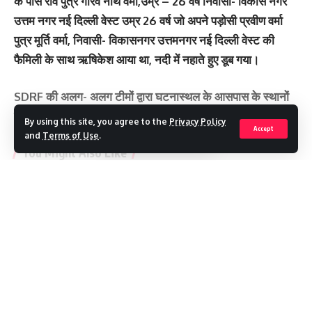
के पास रवि पुत्र गौरव नाथ वर्मा,उम्र – 26 वर्ष निवासी- विकास नगर
उत्तम नगर नई दिल्ली वेस्ट उम्र 26 वर्ष जो अपने पड़ोसी प्रवीण वर्मा
पुत्र मूर्ति वर्मा, निवासी- विकासनगर उत्तमनगर नई दिल्ली वेस्ट की
फैमिली के साथ ऋषिकेश आया था, नदी में नहाते हुए डूब गया।
SDRF की अलग- अलग टीमों द्वारा घटनास्थल के आसपास के स्थानों
पर गहन सर्च ऑपरेशन चलाया जा रहा है।
By using this site, you agree to the
Privacy Policy
Accept
and
Terms of Use
.
You Might Also Like
मौसम अलर्ट ,गुरुवार को देहरादून में स्कूल बंद
विकासनगर में एमडीडीए की नई टाउनशिप का रास्ता साफ, जमीन का भू-उपयोग
Continue Reading
बदलेगा बिना शुल्क
SIR : 19 लाख मतदाताओं तक पहुंचा नोटिस, 77 फीसदी वितरण पूरा
मसूरी और नैनीताल में अंडरग्राउंड होंगी बिजली लाइनें
दवा बनाना होगा सस्ता, IIT रुड़की की नई तकनीक से हरित रसायन को मिलेगी
नई रफ्तार
Recent Posts