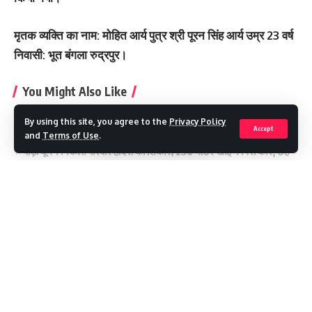
मृतक व्यक्ति का नाम: मोहित आर्य पुत्र श्री पूरन सिंह आर्य उम्र 23 वर्ष
निवासी: भूत बंगला रुद्रपुर।
You Might Also Like
MDDA : अवैध प्लाटिंग पर बड़ा प्रहार, 15 बीघा तक की कॉलोनी पर चला
By using this site, you agree to the
Privacy Policy
Accept
बुलडोजर
and
Terms of Use
.
पौड़ी घूमने निकला परिवार हादसे का शिकार, 250 मीटर खाई में गिरी कार; छह
की मौत
मेरठ से हरिद्वार तक दौड़ेगा गंगा एक्सप्रेस-वे
अल्मोड़ा के रवि की ‘फ्लाइंग कार’ ने भरी पहली उड़ान
मौसम अलर्ट ,गुरुवार को देहरादून में स्कूल बंद
Continue Reading
A young man who had come to take bath in the river
TAGGED:
with friends died by drowning
Recent Posts