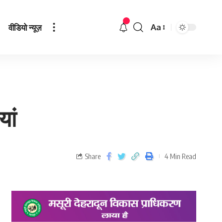
वीडियो न्यूज़
Aa
यां
Share
4 Min Read