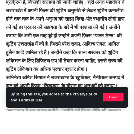
प्रक्रिया है, जिसकी सराहना की जानी चाहिए। श्री अनंत महादेवन ने
उत्तराखंड में अपनी फिल्म की शूटिंग अनुमति से लेकर शूटिंग कम्पलीट
होने तक तक के अपने अनुभव को साझा किया और स्थानीय लोगो द्वारा
की गई हर प्रकार की सहायता के बारे में भी प्रशंसा की गई। उन्होंने
बताया कि अभी एक माह पूर्व ही उन्होंने अपनी फ़िल्म “पास्ट टेन्स” की
शूटिंग उत्तराखंड में की है, जिसमे परेश रावल, आदित्य रावल, आदिल
हुसैन आदि शामिल रहे है। उन्होंने कहा कि राज्य सरकार को शूटिंग
लोकेशन के लिए डिजिटल एप्प भी तैयार करना चाहिए, इससे राज्य की
शूटिंग लोकेशन का अधिक प्रचार प्रसार होगा।
अभिनेता अमित सियाल ने उत्तराखण्ड के खुर्पाताल, नैनीताल जनपद में
शूट हुई अपनी फ़िल्म “तिकड़म” के दौरान हुए अनुभवों को बताया।
उन्होंने कहा कि उत्तराखण्ड राज्य और यहां के लोगों का आत्मीय स्वभाव
By using this site, you agree to the
Privacy Policy
Accept
and
Terms of Use
.
हमेशा याद रहेगा। उन्होंने कहा कि जब भी मौक़ा मिलेगा वे दोबारा
उत्तराखण्ड में शूट करना चाहेंगे। उन्होंने नई फिल्म नीति की सराहना
की। उन्होंने कहा कि फ़िल्म नीति काफी आकर्षक है, अन्य फ़िल्म निर्माता
और निर्देशकों को भी उत्तराखंड में शूटिंग के लिए आना चाहिए।