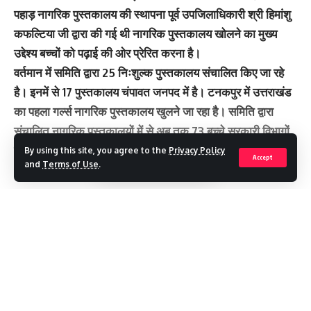
पहाड़ नागरिक पुस्तकालय की स्थापना पूर्व उपजिलाधिकारी श्री हिमांशु
कफल्टिया जी द्वारा की गई थी नागरिक पुस्तकालय खोलने का मुख्य
उद्देश्य बच्चों को पढ़ाई की ओर प्रेरित करना है।
वर्तमान में समिति द्वारा 25 निःशुल्क पुस्तकालय संचालित किए जा रहे
है। इनमें से 17 पुस्तकालय चंपावत जनपद में है। टनकपुर में उत्तराखंड
का पहला गर्ल्स नागरिक पुस्तकालय खुलने जा रहा है। समिति द्वारा
संचालित नागरिक पुस्तकालयों में से अब तक 73 बच्चे सरकारी विभागों
में सेवा दे रहे हैं।
By using this site, you agree to the
Privacy Policy
Accept
and
Terms of Use
.
You Might Also Like
Continue Reading
मखमली बुग्यालों में खिल उठा ब्रह्मकमल, सावन में हिमालय ने ओढ़ी फूलों की
चादर
हर घर तिरंगा से गूंजा देहरादून, धामी बोले- देवभूमि के कण-कण में बसी है
देशभक्ति
नकली डेयरी उत्पादों पर उत्तराखंड में पूरी तरह प्रतिबंध, पनीर-घी के नाम पर
नहीं चलेगा खेल