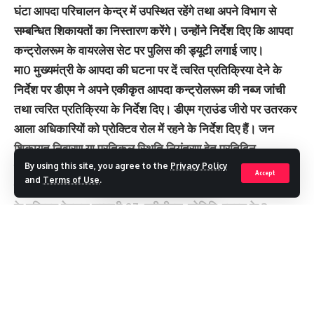
घंटा आपदा परिचालन केन्द्र में उपस्थित रहेंगे तथा अपने विभाग से
सम्बन्धित शिकायतों का निस्तारण करेंगे। उन्होंने निर्देश दिए कि आपदा
कन्ट्रोलरूम के वायरलेस सेट पर पुलिस की ड्यूटी लगाई जाए।
मा0 मुख्यमंत्री के आपदा की घटना पर दें त्वरित प्रतिक्रिया देने के
निर्देश पर डीएम ने अपने एकीकृत आपदा कन्ट्रोलरूम की नब्ज जांची
तथा त्वरित प्रतिक्रिया के निर्देश दिए। डीएम ग्राउंड जीरो पर उतरकर
आला अधिकारियों को प्रोक्टिव रोल में रहने के निर्देश दिए हैं। जन
शिकायत निवारण या प्रतिकूल स्थिति नियंत्रण हेतु प्रतिदिन
मॉनिटिरिंग। अब तक प्राप्त 125 पेयजल संकट, रोड ब्लॉक, भूस्खलन
By using this site, you agree to the
Privacy Policy
Accept
and
Terms of Use
.
सम्बन्धी शिकायतों में से 122 निस्तारित की जा चुकी हैं। मानसून सीजन
के दृष्टिगत पेयजल सम्बन्धी 07, यूपीसीएल, लोनिवि, एनएच के 3,
फोरेस्ट, पुलिस के 02 सक्षम स्तर अधिकारी प्रतिदिन हाजिर होंगे।
डीएम ने निर्देश दिए कि अपनी राजधानी का कन्ट्रोल संसाधन व
Continue Reading
प्रतिक्रिया ए क्लास होना चाहिए। वहीं जिले के आपदा कन्ट्रोलरूम
जल्द ही डिजिटल करने की तैयारी है। अब आपदा कन्ट्रोलरूम के
दीवारों पर तहसील, थानों, हॉस्पिटल, प्रमुख मार्गों के जीआईएस मैप, से