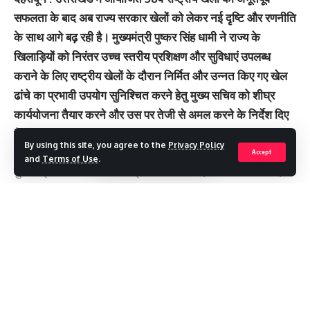
सफलता के बाद अब राज्य सरकार खेलों को लेकर नई दृष्टि और रणनीति
के साथ आगे बढ़ रही है। मुख्यमंत्री पुष्कर सिंह धामी ने राज्य के
खिलाड़ियों को निरंतर उच्च स्तरीय प्रशिक्षण और सुविधाएं उपलब्ध
कराने के लिए राष्ट्रीय खेलों के दौरान निर्मित और उन्नत किए गए खेल
ढांचे का प्रभावी उपयोग सुनिश्चित करने हेतु मुख्य सचिव को शीघ्र
कार्ययोजना तैयार करने और उस पर तेजी से अमल करने के निर्देश दिए
हैं।
By using this site, you agree to the
Privacy Policy
Accept
and
Terms of Use
.
मुख्यमंत्री ने कहा कि 38वें राष्ट्रीय खेल केवल एक आयोजन नहीं थे,
बल्कि यह उत्तराखंड की खेल यात्रा में ऐतिहासिक मोड़ सिद्ध हुए हैं।
पहली बार राज्य ने 100 से अधिक पदक जीतकर पदक तालिका में
सातवां स्थान प्राप्त किया और अपने प्रदर्शन से पूरे देश का ध्यान
Continue Reading
आकर्षित किया। उन्होंने कहा कि “खेलों के प्रति सरकार की
प्रतिबद्धता और खिलाड़ियों की मेहनत ने मिलकर यह असाधारण
उपलब्धि संभव बनाई है।”