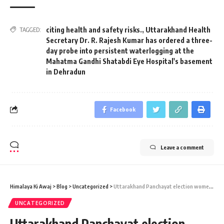
citing health and safety risks.
,
Uttarakhand Health
TAGGED:
Secretary Dr. R. Rajesh Kumar has ordered a three-
day probe into persistent waterlogging at the
Mahatma Gandhi Shatabdi Eye Hospital's basement
in Dehradun
Facebook
Leave a comment
Himalaya Ki Awaj
>
Blog
>
Uncategorized
>
Uttarakhand Panchayat election women voters : त्रि-स्तरीय पंचायत चुनाव : आखिरी चरण में फिर दिखा आधी आबादी का उत्‍साह, 74.5 फीसद ने डाले वोट
UNCATEGORIZED
Uttarakhand Panchayat election