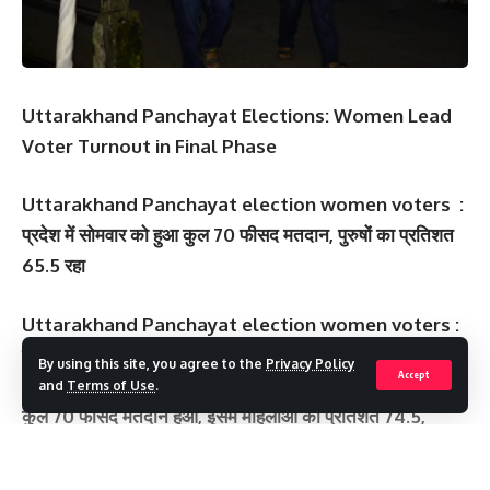
Uttarakhand Panchayat Elections: Women Lead
Voter Turnout in Final Phase
Uttarakhand Panchayat election women voters :
प्रदेश में सोमवार को हुआ कुल 70 फीसद मतदान, पुरुषों का प्रतिशत
65.5 रहा
Uttarakhand Panchayat election women voters :
देहरादून, 29 जुलाई : उत्तराखंड में त्रि-स्तरीय पंचायत चुनाव के दूसरे
By using this site, you agree to the
Privacy Policy
Accept
और अंतिम चरण में नारी शक्ति का दबदबा नजर आया। अंतिम चरण में
and
Terms of Use
.
कुल 70 फीसद मतदान हुआ, इसमें महिलाओं का प्रतिशत 74.5,
जबकि पुरुषों का 65.5 रहा। जाहिर है गांव की सरकार चुनने में
महिलाओं का योगदान यदि ज्‍यादा नजर आ रहा है तो इसका असर 31