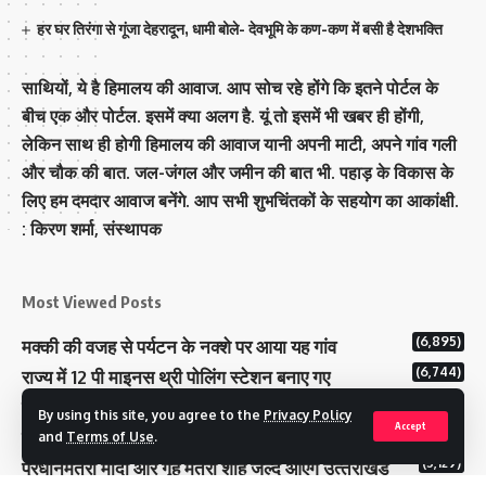
हर घर तिरंगा से गूंजा देहरादून, धामी बोले- देवभूमि के कण-कण में बसी है देशभक्ति
साथियों, ये है हिमालय की आवाज. आप सोच रहे होंगे कि इतने पोर्टल के
बीच एक और पोर्टल. इसमें क्या अलग है. यूं तो इसमें भी खबर ही होंगी,
लेकिन साथ ही होगी हिमालय की आवाज यानी अपनी माटी, अपने गांव गली
और चौक की बात. जल-जंगल और जमीन की बात भी. पहाड़ के विकास के
लिए हम दमदार आवाज बनेंगे. आप सभी शुभचिंतकों के सहयोग का आकांक्षी.
: किरण शर्मा, संस्‍थापक
Most Viewed Posts
(6,895)
मक्‍की की वजह से पर्यटन के नक्‍शे पर आया यह गांव
(6,744)
राज्य में 12 पी माइनस थ्री पोलिंग स्टेशन बनाए गए
(5,226)
टिहरी राजपरिवार के पास 200 करोड से अधिक की संपत्ति
By using this site, you agree to the
Privacy Policy
Accept
कम मतदान प्रतिशत वाले बूथों पर जनजागरूकता में जुटा चुनाव आयोग
and
Terms of Use
.
(5,129)
प्रधानमंत्री माेदी और गृह मंत्री शाह जल्‍द आएंगे उत्‍तराखंड