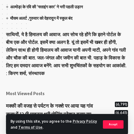
अल्मोड़ा के रवि की ‘फ्लाइंग कार’ ने भरी पहली उड़ान
मौसम अलर्ट ,गुरुवार को देहरादून में स्कूल बंद
साथियों, ये है हिमालय की आवाज. आप सोच रहे होंगे कि इतने पोर्टल के
बीच एक और पोर्टल. इसमें क्या अलग है. यूं तो इसमें भी खबर ही होंगी,
लेकिन साथ ही होगी हिमालय की आवाज यानी अपनी माटी, अपने गांव गली
और चौक की बात. जल-जंगल और जमीन की बात भी. पहाड़ के विकास के
लिए हम दमदार आवाज बनेंगे. आप सभी शुभचिंतकों के सहयोग का आकांक्षी.
: किरण शर्मा, संस्‍थापक
Most Viewed Posts
(6,791)
मक्‍की की वजह से पर्यटन के नक्‍शे पर आया यह गांव
(6,641)
राज्य में 12 पी माइनस थ्री पोलिंग स्टेशन बनाए गए
(5,131)
By using this site, you agree to the
Privacy Policy
टिहरी राजपरिवार के पास 200 करोड से अधिक की संपत्ति
Accept
and
Terms of Use
.
कम मतदान प्रतिशत वाले बूथों पर जनजागरूकता में जुटा चुनाव आयोग