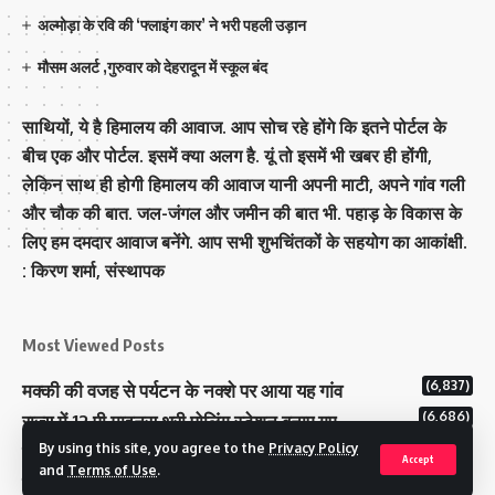
अल्मोड़ा के रवि की ‘फ्लाइंग कार’ ने भरी पहली उड़ान
मौसम अलर्ट ,गुरुवार को देहरादून में स्कूल बंद
साथियों, ये है हिमालय की आवाज. आप सोच रहे होंगे कि इतने पोर्टल के
बीच एक और पोर्टल. इसमें क्या अलग है. यूं तो इसमें भी खबर ही होंगी,
लेकिन साथ ही होगी हिमालय की आवाज यानी अपनी माटी, अपने गांव गली
और चौक की बात. जल-जंगल और जमीन की बात भी. पहाड़ के विकास के
लिए हम दमदार आवाज बनेंगे. आप सभी शुभचिंतकों के सहयोग का आकांक्षी.
: किरण शर्मा, संस्‍थापक
Most Viewed Posts
(6,837)
मक्‍की की वजह से पर्यटन के नक्‍शे पर आया यह गांव
(6,686)
राज्य में 12 पी माइनस थ्री पोलिंग स्टेशन बनाए गए
(5,174)
By using this site, you agree to the
Privacy Policy
टिहरी राजपरिवार के पास 200 करोड से अधिक की संपत्ति
Accept
and
Terms of Use
.
कम मतदान प्रतिशत वाले बूथों पर जनजागरूकता में जुटा चुनाव आयोग