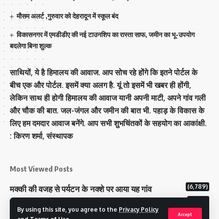
मौसम अलर्ट ,गुरुवार को देहरादून में स्कूल बंद
विकासनगर में एमडीडीए की नई टाउनशिप का रास्ता साफ, जमीन का भू-उपयोग
बदलेगा बिना शुल्क
साथियों, ये है हिमालय की आवाज. आप सोच रहे होंगे कि इतने पोर्टल के
बीच एक और पोर्टल. इसमें क्या अलग है. यूं तो इसमें भी खबर ही होंगी,
लेकिन साथ ही होगी हिमालय की आवाज यानी अपनी माटी, अपने गांव गली
और चौक की बात. जल-जंगल और जमीन की बात भी. पहाड़ के विकास के
लिए हम दमदार आवाज बनेंगे. आप सभी शुभचिंतकों के सहयोग का आकांक्षी.
: किरण शर्मा, संस्‍थापक
Most Viewed Posts
(6,789)
मक्‍की की वजह से पर्यटन के नक्‍शे पर आया यह गांव
(6,641)
राज्य में 12 पी माइनस थ्री पोलिंग स्टेशन बनाए गए
By using this site, you agree to the
Privacy Policy
(5,130)
टिहरी राजपरिवार के पास 200 करोड से अधिक की संपत्ति
Accept