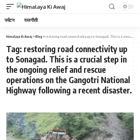
पर्यटन
राजनीती
Himalaya Ki Awaj
>
Blog
>
restoring road connectivity up to Sonagad. This is a crucial step in the ongoing relief and rescue operations on the Gangotri National Highway following a recent disaster.
Tag:
restoring road connectivity up
to Sonagad. This is a crucial step in
the ongoing relief and rescue
operations on the Gangotri National
Highway following a recent disaster.