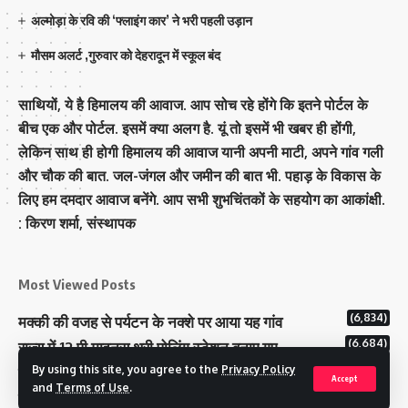
अल्मोड़ा के रवि की ‘फ्लाइंग कार’ ने भरी पहली उड़ान
मौसम अलर्ट ,गुरुवार को देहरादून में स्कूल बंद
साथियों, ये है हिमालय की आवाज. आप सोच रहे होंगे कि इतने पोर्टल के
बीच एक और पोर्टल. इसमें क्या अलग है. यूं तो इसमें भी खबर ही होंगी,
लेकिन साथ ही होगी हिमालय की आवाज यानी अपनी माटी, अपने गांव गली
और चौक की बात. जल-जंगल और जमीन की बात भी. पहाड़ के विकास के
लिए हम दमदार आवाज बनेंगे. आप सभी शुभचिंतकों के सहयोग का आकांक्षी.
: किरण शर्मा, संस्‍थापक
Most Viewed Posts
(6,834)
मक्‍की की वजह से पर्यटन के नक्‍शे पर आया यह गांव
(6,684)
राज्य में 12 पी माइनस थ्री पोलिंग स्टेशन बनाए गए
(5,172)
By using this site, you agree to the
Privacy Policy
टिहरी राजपरिवार के पास 200 करोड से अधिक की संपत्ति
Accept
and
Terms of Use
.
कम मतदान प्रतिशत वाले बूथों पर जनजागरूकता में जुटा चुनाव आयोग