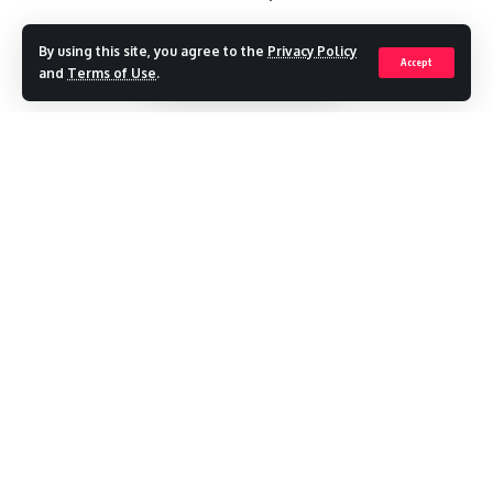
By using this site, you agree to the
Privacy Policy
Accept
and
Terms of Use
.
Facebook
Leave a comment
Continue Reading
Recent Posts
मौसम अलर्ट ,गुरुवार को देहरादून में स्कूल बंद
विकासनगर में एमडीडीए की नई टाउनशिप का रास्ता साफ, जमीन का भू-उपयोग
बदलेगा बिना शुल्क
SIR : 19 लाख मतदाताओं तक पहुंचा नोटिस, 77 फीसदी वितरण पूरा