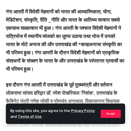
गंगा आरती में विदेशी मेहमानों को भारत की आध्यात्मिकता, योगा,
मेडिटेशन, संस्कृति, रीति _नीति और भारत के आतिथ्य सत्कार सबसे
एकसाथ साक्षात्कार भी हुआ। गंगा आरती के पश्चात विदेशी मेहमानों ने
रात्रिभोज में स्थानीय व्यंजको का लुत्फ उठाया तथा भोज में उनको
भारत के मोटे अनाज की और उत्तराखंड की *बारहअनाजा संस्कृति का
भी परिचय हुआ। गंगा आरती के दौरान विदेशी मेहमानों को प्राकृतिक
संसाधनों के संरक्षण के भारत के और उत्तराखंड के परंपरागत प्रयासों का
भी परिचय हुआ।
इस दौरान गंगा आरती में उत्तराखंड के पूर्व मुख्यमंत्री और वर्तमान
लोकसभा सांसद हरिद्वार डॉ. रमेश पोखरियाल ’निशंक’, उत्तराखंड के
कैबिनेट मंत्री गणेश जोशी व प्रेमचंद अग्रवाल, विकासनगर विधायक
मुन्ना सिंह चौहान व रायपुर रोड खजान दास,जिला पंचायत अध्यक्ष
By using this site, you agree to the
Privacy Policy
Accept
देहरादून मधु चौहान, महापौर देहरादून सुनील उनियाल व ऋषिकेश
and
Terms of Use
.
अनीता अनीता मंमगाई, पुलिस महानिरीक्षक के. एस. नग्नयाल,आयुक्त