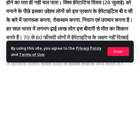
होने का पता ही नही चल पाता। विश्व हेपेटाटिस दिवस (28 जुलाई) को
मनाने के पीछे इसका उद्देश्य लोगों को इस प्रकार के हेपेटाइटिस बी व सी
के बारे में जागरूक करना, रोकथाम करना, निदान एवं उपचार करना है।
हर साल भारत में लगभग ढ़ाई लाख लोग इस बीमारी से मौत का शिकार
बनते हैं। 70 से 80 फीसदी लोगों में हेपेटाइटिस के लक्षण नहीं दिखाई
देते, इसलिए इसे साइलेंट किलर भी कहा जाता है। लीवर या जिगर शरीर
By using this site, you agree to the
Privacy Policy
Accept
के सबसे बड़े आंतरिक अंगों में से एक है और यह शरीर को विषाक्त पदार्थो
and
Terms of Use
.
से छुटकारा दिलाने सहित 500 से अधिक तरह के कार्य करता है।
आदर्श रूप से, लीवर को खुद को सवत साफ करना चाहिए। हालांकि,
ज्यादातर लोगों में, लीवर बेहतर तरीके से कार्य नहीं करता है क्योंकि यह
पर्यावरण और आहार दोनों तरह के विषाक्त पदार्थो से बुरी तरह से घिरा
Continue Reading
हुआ है।
उन्होनें बताया कि लीवर में वायरल संक्रमण से होने वाली सूजन को
हेपेटाइटिस कहते है। यह लीवर कैंसर का सबसे बड़ा कारण हैै। उन्होंने
बताया कि हेपेटाइटिस को पांच श्रेणीयों (ए.बी.सी.डी व ई) में बांटा गया है
Recent Posts