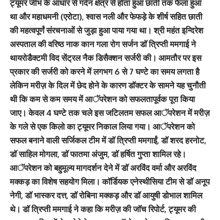
ट्यूमर जीभ के आधार से गर्दन क्षेत्र से होता हुआ छाती तक फैला हुआ
था और महाधमनी (एरोटा), श्वास नली और फेफड़े के शीर्ष सहित छाती
की महत्वपूर्णं संरचनाओं से जुड़ा हुआ पाया गया था। श्री महंत इन्दिरेश
अस्पताल की वरिष्ठ नाक कान गला रोग सर्जन डाॅ त्रिप्ती ममगाई ने
थायरोडैक्टमी विद सेंट्रल नैक डिसैक्शन सर्जरी की। आमतौर पर इस
प्रकार की सर्जरी को करने में लगभग 6 से 7 घण्टे का समय लगता है
लेकिन मरीज़ के दिल में छेद होने के कारण डाॅक्टर के सामने यह चुनौती
थी कि कम से कम समय में आॅपरेशन को सफलतापूर्वक पूरा किया
जाए। केवल 4 घण्टे तक चले इस जटिलतम सफल आॅपरेशन में मरीज़
के गले से एक किलो का ट्यूमर निकाल लिया गया। आॅपरेशन को
सफल बनाने वाली सर्जिकल टीम में डाॅ त्रिप्ती ममगाईं, डाॅ शरद हरनोट,
डाॅ साहिल मोगला, डाॅ फातमा अंजुम, डाॅ हर्षित गुप्ता शामिल रहे।
आॅपरेशन को बहुमूल्य मागदर्शन देने में डाॅ अरविंद वर्मा और अरविंद
मक्कड़ का विशेष सहयोग मिला। काॅर्डियक एनेस्थीसिया टीम से डाॅ अनूप
नेगी, डाॅ भास्कर दत्त, डाॅ रोबिना मक्कड़ और डाॅ आयुषी डोभाल शामिल
थे। डाॅ त्रिप्ती ममगाई ने कहा कि मरीज़ की जाॅच रिपोर्ट, ट्यूमर की