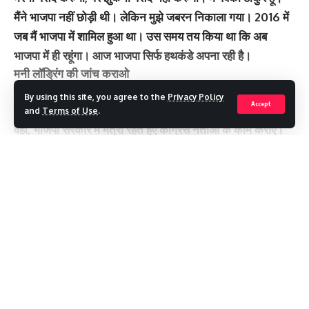
मैंने भाजपा नहीं छोड़ी थी। लेकिन मुझे जबरन निकाला गया। 2016 में
जब मैं भाजपा में शामिल हुआ था। उस समय तय किया था कि अब
भाजपा में ही रहूंगा। आज भाजपा सिर्फ हथकंडे अपना रही है।
मनी लॉड्रिंग की जांच कराओ
कांग्रेस व भाजपा सरकार में कैबिनेट मंत्री रहते हुए मैंने सबके काम
By using this site, you agree to the
Privacy Policy
Accept
किए। कांग्रेस सरकार में मंत्री रहते मैंने भाजपा नेताओं के काम कराए।
and
Terms of Use
.
वहीं, भाजपा सरकार में मंत्री रहते हुए कांग्रेस नेताओं के काम कराए।
लेकिन आज कुछ लोग जानबूझ लक्ष्य बना रहे हैं। जिनके दामन साफ
नहीं है। सबकी मनी लॉड्रिंग की जांच कराओ, फिर मैं बताऊंगा कौन
Continue Reading
क्या है।
You Might Also Like
Recent Posts
मूल निवास के मुद्दे पर सदन में खूब गरजे चमोली
भाजपा ने घोषित किए उत्तराखंड के प्रदेश मोर्चा प्रभारियों के नाम
मौसम अलर्ट ,गुरुवार को देहरादून में स्कूल बंद
उत्तराखंड भाजपा की नई टीम का ऐलान