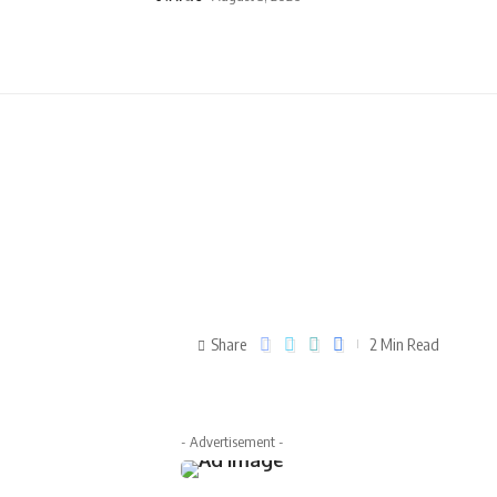
Share
2 Min Read
- Advertisement -