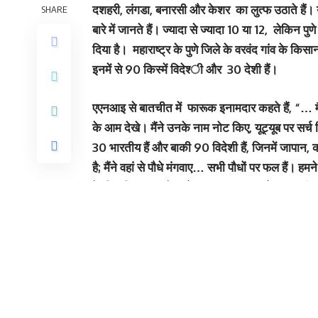
दशहरी, लंगडा, बनारसी और केशर का लुत्फ उठाते हैं। य
SHARE
बारे में जानते हैं। ज्‍यादा से ज्‍यादा 10 या 12, लेकिन
दिया है। महाराष्ट्र के पुणे जिले के वरवंद गांव के क
इनमें से 90 किस्में विदेश्‍ी और 30 देशी हैं।
एएनआइ से बातचीत में फारूक इनामदार कहते हैं, “… मैं 20
के आम देखे। मैंने उनके नाम नोट किए, यूट्यूब पर सर्च
30 भारतीय हैं और बाकी 90 विदेशी हैं, जिनमें जापान,
है; मैंने वहां से पौधे मंगवाए… सभी पौधों पर फल हैं। हमन
के लिए कि क्या उन्हें यहाँ उगाया जा सकता है… भारतीय
से बेहतर है। चीनी का प्रतिशत भी अधिक है… हम 10 एकड़
You Might Also Like
पहली बार ‘लाइव हार्ट’ लेकर दौड़ी वंदे भारत
बुजुर्गों के लिए भी बहुतहै रोजगार के मौके
अब टोल प्लाजा नहीं जाना पड़ेगा, मोबाइल ऐप पर घर बै