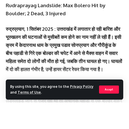
Rudraprayag Landslide: Max Bolero Hit by
Boulder; 2 Dead, 3 Injured
रुद्रप्रयाग, 1 सितंबर 2025 :
उत्तराखंड में लगातार हो रही बारिश और
भूस्खलन की घटनाओं से मुसीबतें कम होने का नाम नहीं ले रही हैं। इसी
क्रम में केदारनाथ धाम के प्रमुख पडाव सोनप्रयाग और गौरीकुंड के
बीच पहाडी से गिरे एक बोल्‍डर की चपेट में आने से मैक्‍स वाहन में सवार
महिला समेत दो लोगों की मौत हो गई, जबकि तीन घायल हो गए। घायलों
में दो की हालत गंभीर है, उन्‍हें हायर सेंटर रेफर किया गया है।
पुलिस के अनुसार हादसा सुबह करीब 7:15 बजे हुआ। सोनप्रयाग से
By using this site, you agree to the
Privacy Policy
Accept
गौरीकुंड जा रहा मैक्‍स वाहन (UK 11 TA 1100) जब
मुनकटिया
and
Terms of Use
.
लैंडस्लाइड जोन से गुजर रहा था तो
अचानक पहाड़ी से एक बोल्‍डर वाहन
पर जा गिरा। गिरकर सीधे वाहन पर आ लगा। इससे वाहन बुरी तरह
क्षतिग्रस्त हो गया। हादसे की सूचना मिलते ही रेस्क्यू टीमें और स्थानीय
Continue Reading
लोग तुरंत मौके पर पहुंचे। उन्होंने कड़ी मशक्कत के बाद घायलों और